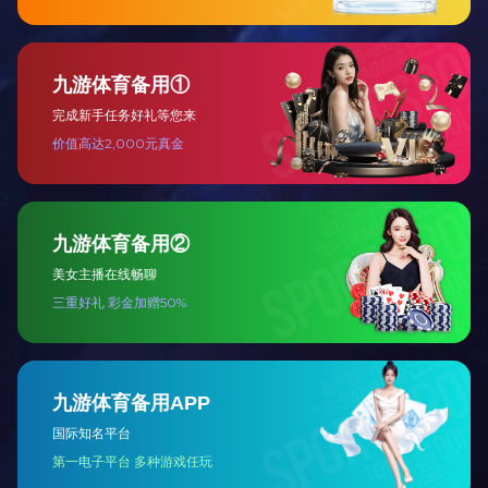
BE6908
B
普通PCR透明封板膜
石
订购指南
免费注册
配送说明
购物流程