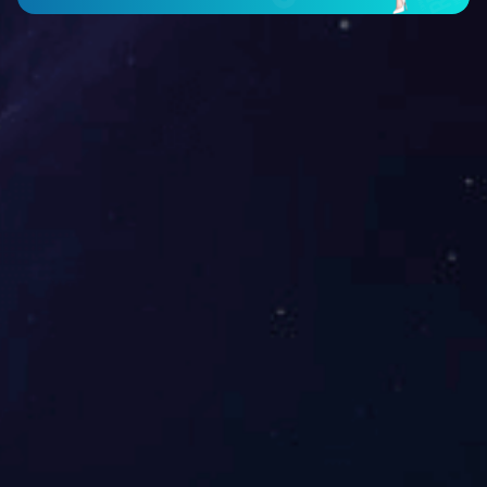
购物保障
售后服务
COA/MSDS下载
发票说明
退换货政策
退换货地址
米兰在线官网
联系电话：400-803-9118 / 010-62347973
邮箱：13681283008@163.com
QQ : 3395234576
公司地址：北京市海淀区学院路9号4022